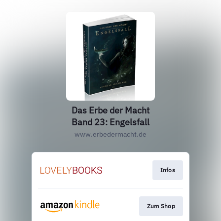
Das Erbe der Macht
Band 23: Engelsfall
www.erbedermacht.de
Infos
Zum Shop